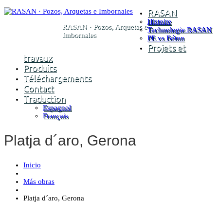
RASAN
Histoire
RASAN · Pozos, Arquetas e
Technologie RASAN
Imbornales
PE vs Béton
Projets et
travaux
Produits
Téléchargements
Contact
Traduction
Espagnol
Français
Platja d´aro, Gerona
Inicio
Más obras
Platja d´aro, Gerona