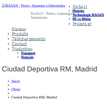
RASAN
Histoire
RASAN · Pozos, Arquetas e
Technologie RASAN
Imbornales
PE vs Béton
Projets et
travaux
Produits
Téléchargements
Contact
Traduction
Espagnol
Français
Ciudad Deportiva RM, Madrid
Inicio
Obras
Ciudad Deportiva RM, Madrid