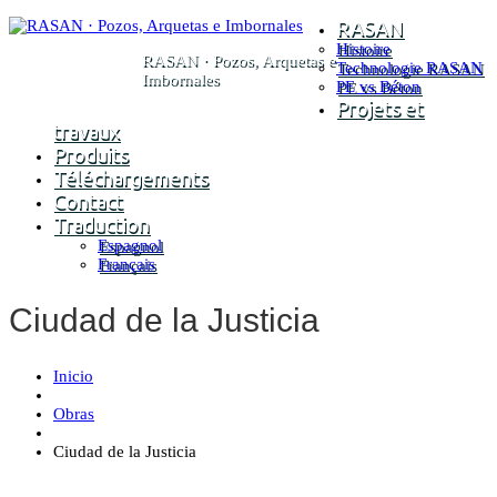
RASAN
Histoire
RASAN · Pozos, Arquetas e
Technologie RASAN
Imbornales
PE vs Béton
Projets et
travaux
Produits
Téléchargements
Contact
Traduction
Espagnol
Français
Ciudad de la Justicia
Inicio
Obras
Ciudad de la Justicia